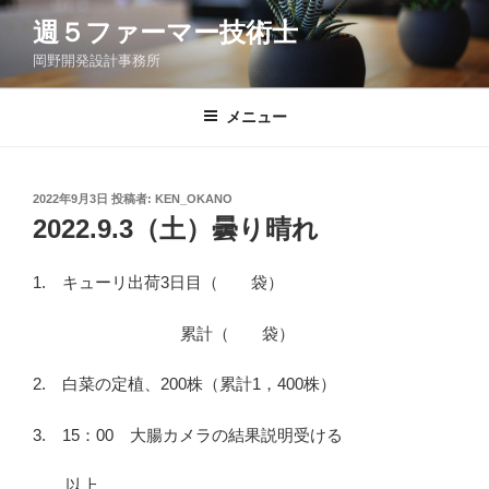
コ
週５ファーマー技術士
ン
岡野開発設計事務所
テ
ン
ツ
メニュー
へ
ス
キ
投
2022年9月3日
投稿者:
KEN_OKANO
稿
ッ
2022.9.3（土）曇り晴れ
日:
プ
1. キューリ出荷3日目（ 袋）
累計（ 袋）
2. 白菜の定植、200株（累計1，400株）
3. 15：00 大腸カメラの結果説明受ける
以上。