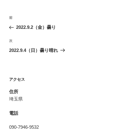
投
前
前
稿
の
2022.9.2（金）曇り
ナ
投
ビ
稿
次
次
ゲ
の
2022.9.4（日）曇り晴れ
投
ー
稿
シ
ョ
アクセス
ン
住所
埼玉県
電話
090-7946-9532